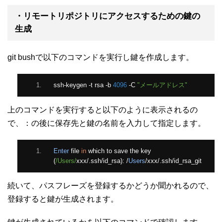
・リモートリポジトリにアクセスするための鍵の
生成
git bushで以下のコマンドを実行し鍵を作成します。
ssh
-
keygen 
-
t rsa 
-
b 
4096
-
C 
"メールアドレス"
上のコマンドを実行すると以下のように表示されるの
で、：の後に保存先と鍵の名前を入力して指定します。
Enter
 file 
in
 which to save the key 
(
/Users/
xxx
/.
ssh
/
id_rsa
):
/
Users
/
xxx
/.
ssh
/
id_rsa_git
続いて、パスフレーズを登録するかどうか聞かれるので、
登録すると鍵が生成されます。