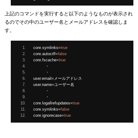
上記のコマンドを実行すると以下のようなものが表示され
るのでその中のユーザー名とメールアドレスを確認しま
す。
core
.
symlinks
=
true
core
.
autocrlf
=
false
core
.
fscache
=
true
・
・
user
.
email
=メールアドレス
user
.
name
=ユーザー名
・
・
core
.
logallrefupdates
=
true
core
.
symlinks
=
false
core
.
ignorecase
=
true