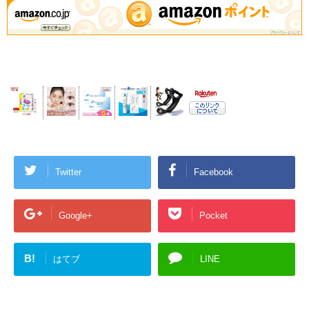
Twitter
Facebook
Google+
Pocket
B!
はてブ
LINE