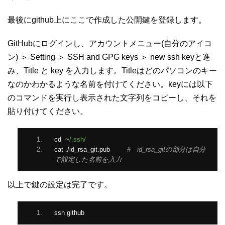
最後にgithub上にここで作成した公開鍵を登録します。
GitHubにログインし、アカウントメニュー(自分のアイコ
ン) ＞ Setting ＞ SSH and GPG keys ＞ new ssh keyと進
み、Title と key を入力します。Titleはどのパソコンのキー
なのかわかるような名前を付けてください。keyには以下
のコマンドを実行し表示された文字列をコピーし、それを
貼り付けてください。
cd  
~
/.ssh/
cat 
./
id_rsa_git
.
pub  　　
#　id_rsa_gitの部分は自分
で設定した名前を入力
以上で鍵の設定は完了です。
ssh github