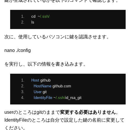
鍵が生成されているかを以下のコマンドで確認します。
cd  
~
/.ssh/
ls
次に、使用しているパソコンに鍵を認識させます。
nano ./config
を実行し、以下の情報を書き込みます。
Host
 github
HostName
 github
.
com
User
 git
IdentityFile
~
/.ssh/
id_rsa_git
userのところはgitのままで
変更する必要はありません
。
IdentityFileのところは自分で設定した鍵の名前に変更して
ください。