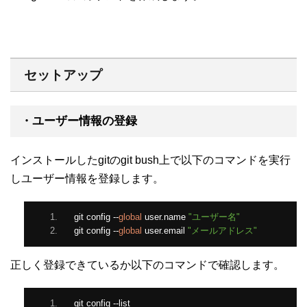
セットアップ
・ユーザー情報の登録
インストールしたgitのgit bush上で以下のコマンドを実行
しユーザー情報を登録します。
git config 
--
global
 user
.
name 
"ユーザー名"
git config 
--
global
 user
.
email 
"メールアドレス"
正しく登録できているか以下のコマンドで確認します。
git config 
--
list