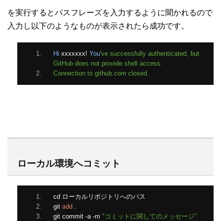
を実行するとパスフレーズを入力するように聞かれるので
入力し以下のようなものが表示されたら成功です。
Hi
 xxxxxxx
!
You
've successfully authenticated, but 
GitHub does not provide shell access.
Connection to github.com closed.
ローカル環境へコミット
cd 
ローカルリポジトリへのパス
git 
add
.
git commit 
-
a 
-
m 
"コミットに関してのメッセージ"