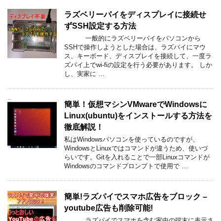
ラズベリーパイをディスプレイに接続せ
ずSSH設定する方法
一般的にラズベリーパイをパソコンから
SSHで操作しようとした場合は、ラズパイにマウ
ス、キーボード、ディスプレイを接続して、一度ラ
ズパイ上でwi-fiの設定を行う必要があります。 しか
し、実家に …
簡単！仮想マシンVMwareでWindowsに
Linux(ubuntu)をインストールする方法を
徹底解説！
私はWindowsパソコンを使っているのですが、
WindowsとLinuxではコマンドが違うため、使いづ
らいです。Gitを入れることで一部Linuxコマンドが
Windowsのコマンドプロンプトで使用で …
簡単!ラズパイでスマホ広告をブロック –
youtube広告も削除可能!
ラズパイでスマホを含む家中の端末に表示さ