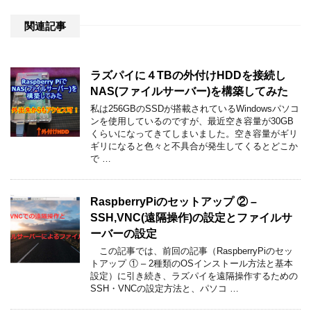
関連記事
ラズパイに４TBの外付けHDDを接続し
NAS(ファイルサーバー)を構築してみた
私は256GBのSSDが搭載されているWindowsパソコ
ンを使用しているのですが、最近空き容量が30GB
くらいになってきてしまいました。空き容量がギリ
ギリになると色々と不具合が発生してくるとどこか
で …
RaspberryPiのセットアップ ② –
SSH,VNC(遠隔操作)の設定とファイルサ
ーバーの設定
この記事では、前回の記事（RaspberryPiのセッ
トアップ ① – 2種類のOSインストール方法と基本
設定）に引き続き、ラズパイを遠隔操作するための
SSH・VNCの設定方法と、パソコ …