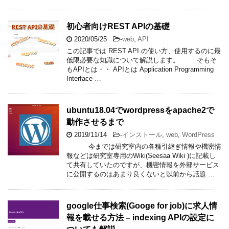
初心者向けREST APIの基礎
2020/05/25
-
web
,
API
この記事では REST API の使い方、使用するのに最
低限必要な知識について解説します。 そもそ
もAPIとは・・ APIとは Application Programming
Interface …
ubuntu18.04でwordpressをapache2で
動作させるまで
2019/11/14
-
インストール
,
web
,
WordPress
今までは研究室内の各種引継ぎ情報や機密情
報などは研究室専用のWiki(Seesaa Wiki )に記載し
て共有していたのですが、機密情報を外部サービス
に公開するのはあまり良くないと以前から話題 …
google仕事検索(Googe for job)に求人情
報を載せる方法 – indexing APIの設定に