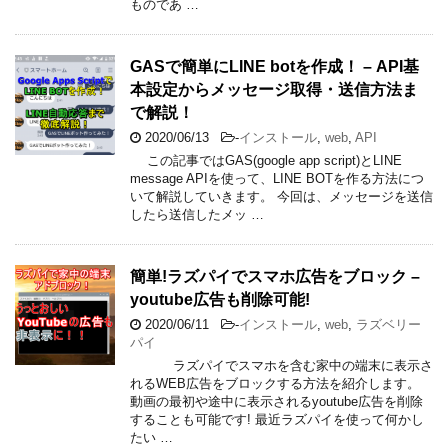
ものであ …
GASで簡単にLINE botを作成！ – API基
本設定からメッセージ取得・送信方法ま
で解説！
2020/06/13
-
インストール
,
web
,
API
この記事ではGAS(google app script)とLINE
message APIを使って、LINE BOTを作る方法につ
いて解説していきます。 今回は、メッセージを送信
したら送信したメッ …
簡単!ラズパイでスマホ広告をブロック –
youtube広告も削除可能!
2020/06/11
-
インストール
,
web
,
ラズベリー
パイ
ラズパイでスマホを含む家中の端末に表示さ
れるWEB広告をブロックする方法を紹介します。
動画の最初や途中に表示されるyoutube広告を削除
することも可能です! 最近ラズパイを使って何かし
たい …