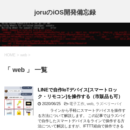
joruのiOS開発備忘録
HOME
>
web
>
「 web 」 一覧
LINEで自作IoTデバイス[スマートロッ
ク・リモコン]を操作する（市販品も可）
2020/06/25
-
電子工作
,
web
,
ラズベリーパイ
ラインから手軽にスマートデバイスを操作す
る方法について解説します。 この記事ではラズパイ
で自作したスマートデバイスをラインで操作する方
法について解説しますが、IFTTT経由で操作できる