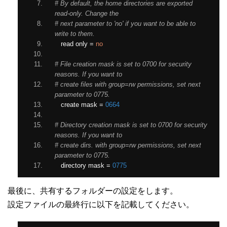
# By default, the home directories are exported 
read-only. Change the
# next parameter to 'no' if you want to be able to 
write to them.
   read only 
=
no
# File creation mask is set to 0700 for security 
reasons. If you want to
# create files with group=rw permissions, set next 
parameter to 0775.
   create mask 
=
0664
# Directory creation mask is set to 0700 for security 
reasons. If you want to
# create dirs. with group=rw permissions, set next 
parameter to 0775.
   directory mask 
=
0775
最後に、共有するフォルダーの設定をします。
設定ファイルの最終行に以下を記載してください。