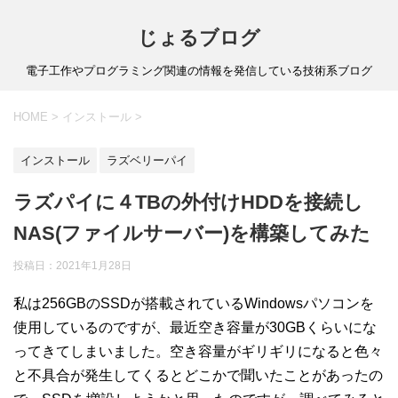
じょるブログ
電子工作やプログラミング関連の情報を発信している技術系ブログ
HOME
>
インストール
>
インストール
ラズベリーパイ
ラズパイに４TBの外付けHDDを接続し
NAS(ファイルサーバー)を構築してみた
投稿日：
2021年1月28日
私は256GBのSSDが搭載されているWindowsパソコンを
使用しているのですが、最近空き容量が30GBくらいにな
ってきてしまいました。空き容量がギリギリになると色々
と不具合が発生してくるとどこかで聞いたことがあったの