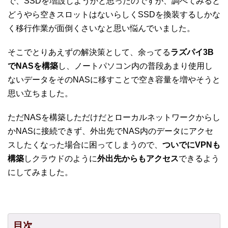
で、SSDを増設しようかと思ったのですが、調べてみると
どうやら空きスロットはないらしくSSDを換装するしかな
く移行作業が面倒くさいなと思い悩んでいました。
そこでとりあえずの解決策として、余ってる
ラズパイ3B
でNASを構築
し、ノートパソコン内の普段あまり使用し
ないデータをそのNASに移すことで空き容量を増やそうと
思い立ちました。
ただNASを構築しただけだとローカルネットワークからし
かNASに接続できず、外出先でNAS内のデータにアクセ
スしたくなった場合に困ってしまうので、
ついでにVPNも
構築
しクラウドのように
外出先からもアクセス
できるよう
にしてみました。
目次