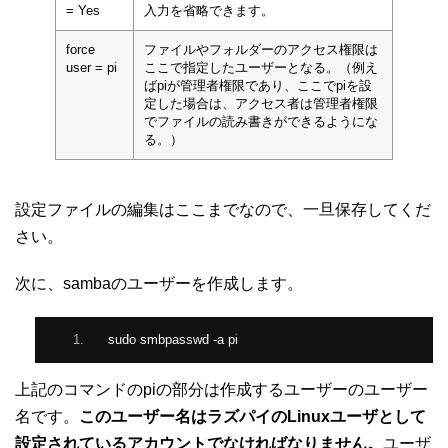
= Yes
入力を省略できます。
force
ファイルやフォルダーのアクセス権限は
user = pi
ここで指定したユーザーとなる。（例え
ばpiが管理者権限であり、ここでpiを設
定した場合は、アクセス者は管理者権限
でファイルの読み書きができるようにな
る。）
設定ファイルの編集はここまでなので、一旦保存してくだ
さい。
次に、sambaのユーザーを作成します。
sudo smbpasswd 
-
a pi
上記のコマンドのpiの部分は作成するユーザーのユーザー
名です。
このユーザー名はラズパイのLinuxユーザとして
設定されているアカウントでなければなりません。
ユーザ