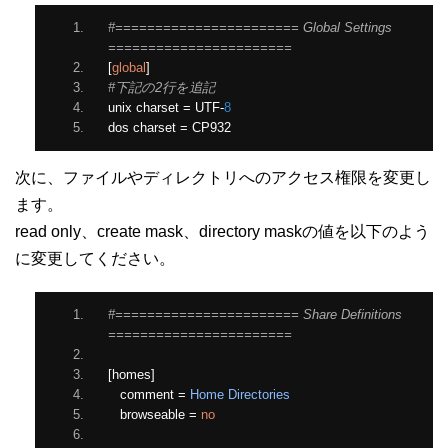
#======================= Global Settings 
=======================
[
global
]
#下記の2行を追記
unix charset 
=
 UTF
-
8
dos charset 
=
 CP932
次に、ファイルやディレクトリへのアクセス権限を変更し
ます。
read only、create mask、directory maskの値を以下のよう
に変更してください。
#======================= Share Definitions 
=======================
[
homes
]
   comment 
=
Home
Directories
   browseable 
=
no