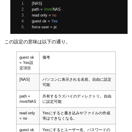
[
NAS
]
path 
=
/mnt/
NAS
read only 
=
no
guest ok 
=
Yes
force user 
=
 pi
この設定の意味は以下の通り。
guest ok
備考
= Yes設
定項目
[NAS]
パソコンに表示される名前。自由に設定
可能
path =
共有するラズパイのディレクトリ。自由
/mnt/NAS
に設定可能
read only
Yesにすると書き込みやファイルの作成
= no
等はできなくなる。
guest ok
Yesにするとユーザー名、パスワードの