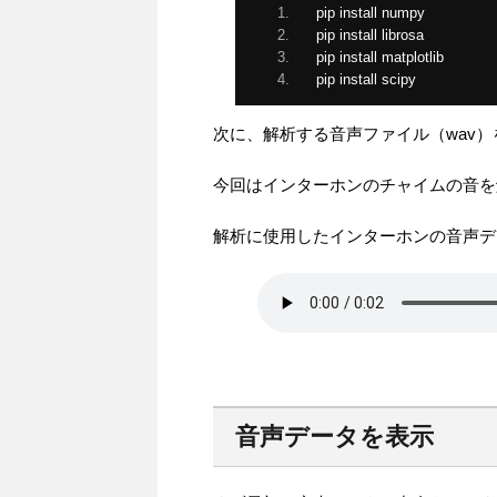
pip install numpy
pip install librosa
pip install matplotlib
pip install scipy 
次に、解析する音声ファイル（wav
今回はインターホンのチャイムの音を
解析に使用したインターホンの音声デ
音声データを表示