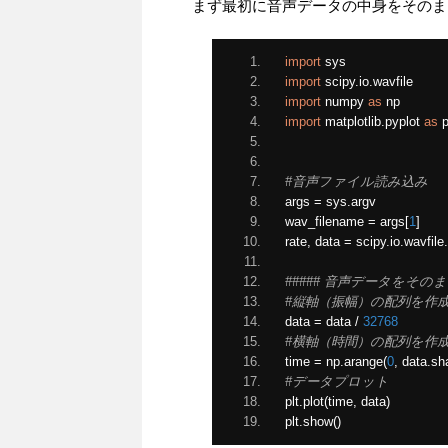
まず最初に音声データの中身をそのま
import
 sys
import
 scipy
.
io
.
wavfile
import
 numpy 
as
 np
import
 matplotlib
.
pyplot 
as
 p
#音声ファイル読み込み
args 
=
 sys
.
argv
wav_filename 
=
 args
[
1
]
rate
,
 data 
=
 scipy
.
io
.
wavfile
.
##### 音声データをそのま
#縦軸（振幅）の配列を作成 
data 
=
 data 
/
32768
#横軸（時間）の配列を作成　　#
time 
=
 np
.
arange
(
0
,
 data
.
sh
#データプロット
plt
.
plot
(
time
,
 data
)
plt
.
show
()