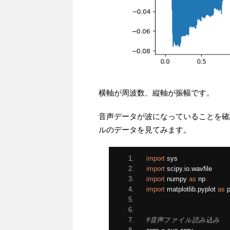
横軸が周波数、縦軸が振幅です。
音声データが波になっていることを確
ルのデータを見てみます。
import
 sys
import
 scipy
.
io
.
wavfile
import
 numpy 
as
 np
import
 matplotlib
.
pyplot 
as
 p
#音声ファイル読み込み