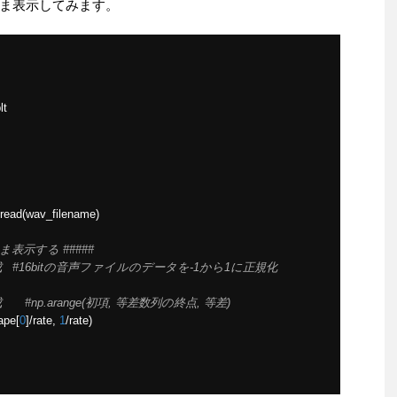
ま表示してみます。
lt
read
(
wav_filename
)
ま表示する #####
  #16bitの音声ファイルのデータを-1から1に正規化
np.arange(初項, 等差数列の終点, 等差)
ape
[
0
]/
rate
,
1
/
rate
)