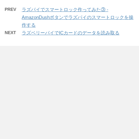
PREV
ラズパイでスマートロック作ってみた③ -
AmazonDushボタンでラズパイのスマートロックを操
作する
NEXT
ラズベリーパイでICカードのデータを読み取る