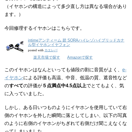
（イヤホンの構造によって多少直し方は異なる場合があり
ます。）
今回修理するイヤホンはこちらです。
intimeアンティーム 碧 SORAハイレゾハイブリッドカナ
ル型イヤホンイヤフォン
カエレバ
posted with
楽天市場で探す
Amazonで探す
このイヤホンはなんといっても値段の割に音質がよく、
e-
イヤホン
による評価も高温、中音、低温の質、遮音性など
の
すべて
の評価が
５点満点中4.5点以上
でとてもよく、気
に入っていました。
しかし、ある日いつものようにイヤホンを使用していて右
側のイヤホンを外した瞬間に落としてしまい、以下の写真
のように右側のイヤホンがちぎれて右側だけ聞こえなくな
ってしまいました。