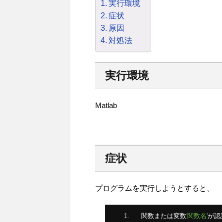
実行環境
症状
原因
対処法
実行環境
Matlab
症状
プログラムを実行しようとすると、
関数または変数
'関数名'
が認