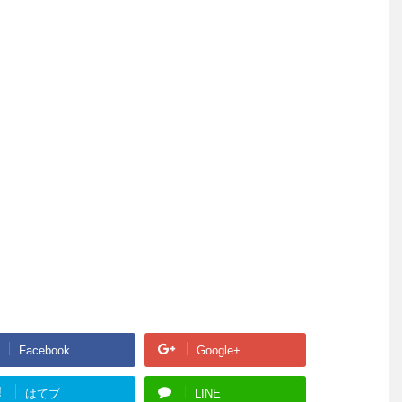
Facebook
Google+
!
はてブ
LINE