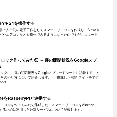
HomeでPS4を操作する
電子工作をしてスマートリモコンを作成し、Alexaや
antでテレビやエアコンなどを操作できるようになったのですが、スマート
ロック作ってみた② － 扉の開閉状況をGoogleスプ
録
ックに、扉の開閉状況をGoogleスプレッドシートに記録する、と
、そのやり方について紹介します。 搭載した機能 スイッチで鍵
gl …
HomeをRasberryPiと連携する
モコンを作ってみたで作成した、スマートリモコンをAlexaや
tantと連携するために利用した外部サービスについて記載します。