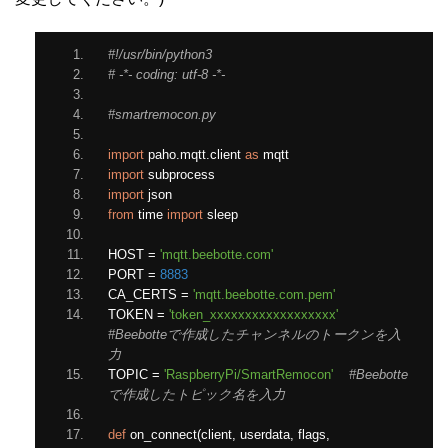
#!/usr/bin/python3
# -*- coding: utf-8 -*-
#smartremocon.py
import
 paho
.
mqtt
.
client 
as
 mqtt
import
 subprocess
import
 json
from
 time 
import
 sleep
HOST 
=
'mqtt.beebotte.com'
PORT 
=
8883
CA_CERTS 
=
'mqtt.beebotte.com.pem'
TOKEN 
=
'token_xxxxxxxxxxxxxxxxxx'
#Beebotteで作成したチャンネルのトークンを入
力
TOPIC 
=
'RaspberryPi/SmartRemocon'
#Beebotte
で作成したトピック名を入力
def
 on_connect
(
client
,
 userdata
,
 flags
,