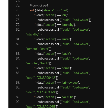
# control ps4
elif
(
data
[
"device"
]
==
'ps4'
):
if
(
data
[
"action"
]
==
'on'
):
            subprocess
.
call
([
"sudo"
,
"ps4-waker"
])
if
(
data
[
"action"
]
==
'standby'
):
            subprocess
.
call
([
"sudo"
,
"ps4-waker"
,
"standby"
])
if
(
data
[
"action"
]
==
'enter'
):
            subprocess
.
call
([
"sudo"
,
"ps4-waker"
,
"remote"
,
"enter"
])
if
(
data
[
"action"
]
==
'back'
):
            subprocess
.
call
([
"sudo"
,
"ps4-waker"
,
"remote"
,
"back"
])
if
(
data
[
"action"
]
==
'torne'
):
            subprocess
.
call
([
"sudo"
,
"ps4-waker"
,
"start"
,
"CUSA00442"
])
if
(
data
[
"action"
]
==
'primevideo'
):
            subprocess
.
call
([
"sudo"
,
"ps4-waker"
,
"start"
,
"CUSA03099"
])
if
(
data
[
"action"
]
==
'youtube'
):
            subprocess
.
call
([
"sudo"
,
"ps4-waker"
,
"start"
,
"CUSA01065"
])