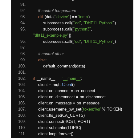
# control temperature
elif
(
data
[
"device"
]
==
'temp'
):
        subprocess
.
call
([
"cd"
,
"DHT11_Python"
])
        subprocess
.
call
([
"python3"
,
"dht11_example.py"
])
        subprocess
.
call
([
"cd"
,
"DHT11_Python"
])
# control other
else
:
        default_command
(
data
)
if
 __name__ 
==
'__main__'
:
    client 
=
 mqtt
.
Client
()
    client
.
on_connect 
=
 on_connect
    client
.
on_disconnect 
=
 on_disconnect
    client
.
on_message 
=
 on_message
    client
.
username_pw_set
(
'token:%s'
%
 TOKEN
)
    client
.
tls_set
(
CA_CERTS
)
    client
.
connect
(
HOST
,
 PORT
)
    client
.
subscribe
(
TOPIC
)
    client
.
loop_forever
()