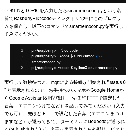
TOKENとTOPICを入力したらsmartremocon.pyという名
前でRasberryPiのcodeディレクトリの中にこのプログラ
ムを保存し、以下のコマンドでsmartremocon.pyを実行し
てみてください。
pi@raspberrypi
:~
 $ cd code
pi@raspberrypi
:~/
code $ sudo chmod 
755
smartremocon
.
py
pi@raspberrypi
:~/
code $ python3 smartremocon
.
py
実行して数秒待つと、mqttによる接続が開始され ” status 0
” と表示されるので、お手持ちのスマホやGoogle Homeか
らGoogle Assistantを呼び出し、先ほどIFTTTで設定した
言葉（エアコンつけてなど）を話してみてください（入力
でも可）。先ほどIFTTTで設定した言葉（エアコンをつけ
ますなど）が返ってきて、ターミナルにBeebotteに送られ
た(publishされた)データ等が表示されたら外部サービスと