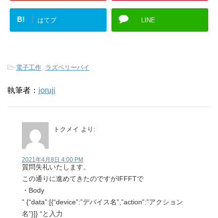
B!
はてブ
LINE
-
電子工作
,
ラズベリーパイ
執筆者：
joruji
トクメイ
より:
2021年4月8日 4:00 PM
質問失礼いたします。
この通りに進めてきたのですがIFFFTで
・Body
” {“data”:[{“device”:”デバイス名”,”action”:”アクション
名”}]} “と入力