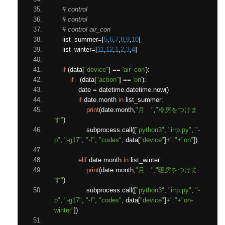
# control
# control
# control air_con
    list_summer
=[
5
,
6
,
7
,
8
,
9
,
10
]
    list_winter
=[
11
,
12
,
1
,
2
,
3
,
4
]
if
(
data
[
"device"
]
==
'air_con'
):
if
(
data
[
"action"
]
==
'on'
):
            date 
=
 datetime
.
datetime
.
now
()
if
 date
.
month 
in
 list_summer
:
print
(
date
.
month
,
"月　"
,
"冷房をつけま
す"
)
                subprocess
.
call
([
"python3"
,
"irrp.py"
,
"-
p"
,
"-g17"
,
"-f"
,
"codes"
,
 data
[
"device"
]+
":"
+
"on"
])
elif
 date
.
month 
in
 list_winter
:
print
(
date
.
month
,
"月　"
,
"暖房をつけま
す"
)
                subprocess
.
call
([
"python3"
,
"irrp.py"
,
"-
p"
,
"-g17"
,
"-f"
,
"codes"
,
 data
[
"device"
]+
":"
+
"on-
winter"
])