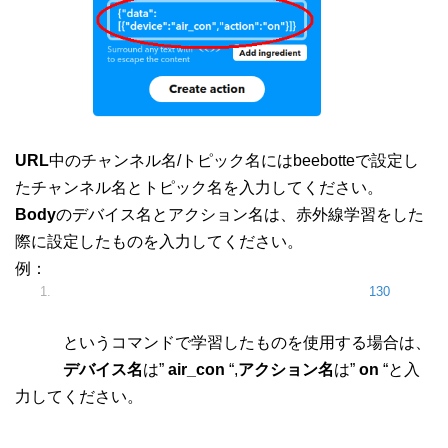
URL
中のチャンネル名/トピック名にはbeebotteで設定し
たチャンネル名とトピック名を入力してください。
Body
のデバイス名とアクション名は、赤外線学習をした
際に設定したものを入力してください。
例：
$ python3 irrp
.
py
-
r
-
g18
-
f codes air_con
:
on
--
post
130
というコマンドで学習したものを使用する場合は、
デバイス名
は”
air_con
“,
アクション名
は”
on
“と入
力してください。