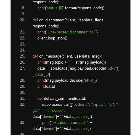
respons_code
):
print
(
'status {0}'
.
format
(
respons_code
))
def
 on_disconnect
(
client
,
 userdata
,
 flags
,
respons_code
):
print
(
"Unexpected disconnection."
)
    client
.
loop_stop
()
def
 on_message
(
client
,
 userdata
,
 msg
):
print
(
msg
.
topic 
+
' '
+
 str
(
msg
.
payload
))
    data 
=
 json
.
loads
(
msg
.
payload
.
decode
(
"utf-8"
))
[
"data"
][
0
]
print
(
msg
.
payload
.
decode
(
"utf-8"
))
print
(
data
)
def
 default_command
(
data
):
        subprocess
.
call
([
"python3"
,
"irrp.py"
,
"-p"
,
"-
g17"
,
"-f"
,
"codes"
,
data
[
"device"
]+
":"
+
data
[
"action"
]])
print
(
"excuted command: "
+
data
[
"device"
]+
":"
+
data
[
"action"
])