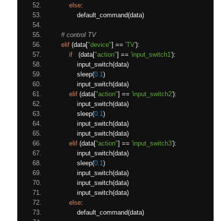
else
:
            default_command
(
data
)
# control TV
elif
(
data
[
"device"
]
==
'TV'
):
if
(
data
[
"action"
]
==
'input_switch1'
):
            input_switch
(
data
)
            sleep
(
0.1
)
            input_switch
(
data
)
elif
(
data
[
"action"
]
==
'input_switch2'
):
            input_switch
(
data
)
            sleep
(
0.1
)
            input_switch
(
data
)
            input_switch
(
data
)
elif
(
data
[
"action"
]
==
'input_switch3'
):
            input_switch
(
data
)
            sleep
(
0.1
)
            input_switch
(
data
)
            input_switch
(
data
)
            input_switch
(
data
)
else
:
            default_command
(
data
)