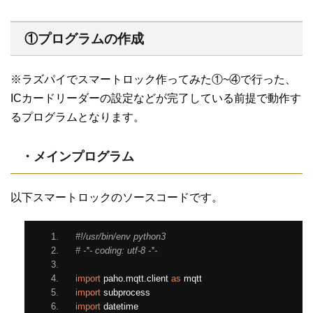
①プログラムの作成
※ラズパイでスマートロック作ってみた①~④で行った、
ICカードリーダーの設定などが完了している前提で動作す
るプログラムとなります。
・メインプログラム
以下スマートロックのソースコードです。
#!/usr/bin/env python3
# -*- coding: utf-8 -*-
import
 paho
.
mqtt
.
client 
as
 mqtt
import
 subprocess
import
 datetime