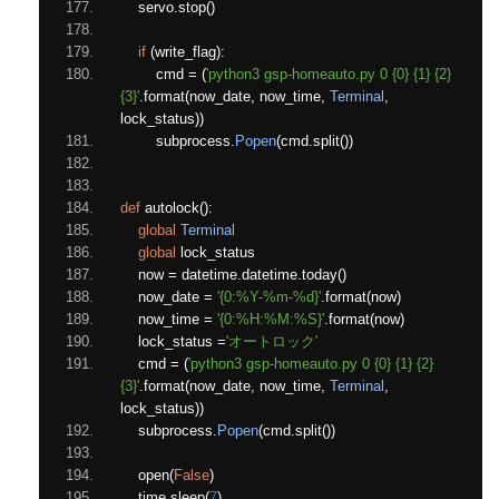
    servo
.
stop
()
if
(
write_flag
):
        cmd 
=
(
'python3 gsp-homeauto.py 0 {0} {1} {2} 
{3}'
.
format
(
now_date
,
 now_time
,
Terminal
,
lock_status
))
        subprocess
.
Popen
(
cmd
.
split
())
def
 autolock
():
global
Terminal
global
 lock_status
    now 
=
 datetime
.
datetime
.
today
()
    now_date 
=
'{0:%Y-%m-%d}'
.
format
(
now
)
    now_time 
=
'{0:%H:%M:%S}'
.
format
(
now
)
    lock_status 
=
'オートロック'
    cmd 
=
(
'python3 gsp-homeauto.py 0 {0} {1} {2} 
{3}'
.
format
(
now_date
,
 now_time
,
Terminal
,
lock_status
))
    subprocess
.
Popen
(
cmd
.
split
())
    open
(
False
)
    time
.
sleep
(
7
)