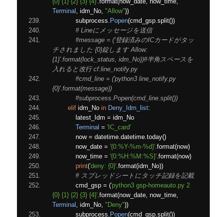
{0} {1} {2} {3} {4}'
.
format
(
now_date
,
 now_time
,
Terminal
,
 idm_No
,
"Allow"
))
            subprocess
.
Popen
(
cmd_gsp
.
split
())
# Lineにメッセージを送信
#message = ('登録済みのICカードがタッ
チされました {0}錠します Allow:
{1}'.format(lock_status, idm_No))#半角スペースを
入れると改行 cf:line_notify.py
#cmd_line = ('python3 line_notify.py 
{0}'.format(message))
#subprocess.Popen(cmd_line.split())
elif
 idm_No 
in
Deny_Idm_list
:
            latest_Idm 
=
 idm_No
Terminal
=
'IC_card'
            now 
=
 datetime
.
datetime
.
today
()
            now_date 
=
'{0:%Y-%m-%d}'
.
format
(
now
)
            now_time 
=
'{0:%H:%M:%S}'
.
format
(
now
)
print
(
'deny: {0}'
.
format
(
idm_No
))
# スプレッドシートにタッチ記録を記載
            cmd_gsp 
=
(
'python3 gsp-homeauto.py 2 
{0} {1} {2} {3} {4}'
.
format
(
now_date
,
 now_time
,
Terminal
,
 idm_No
,
"Deny"
))
            subprocess
.
Popen
(
cmd_gsp
.
split
())