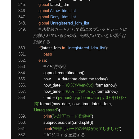
global
 latest_Idm
global
Allow_Idm_list
global
Deny_Idm_list
global
Unregistered_Idm_list
# 未登録カードとして既にスプレッドシートに
記載されているか確認、記載されていない場合は
記載する
if
(
latest_Idm 
in
Unregistered_Idm_list
):
pass
else
:
# API再認証
        gspred_recertification
()
        now      
=
 datetime
.
datetime
.
today
()
        now_date 
=
'{0:%Y-%m-%d}'
.
format
(
now
)
        now_time 
=
'{0:%H:%M:%S}'
.
format
(
now
)
        cmd 
=
(
'python3 gsp-homeauto.py 3 {0} {1} {2} 
{3}'
.
format
(
now_date
,
 now_time
,
 latest_Idm
,
'Unregistered'
))
print
(
"未許可カード登録中"
)
        subprocess
.
call
(
cmd
.
split
())
print
(
"未許可カードの登録が完了しました"
)
# ICリストを更新する