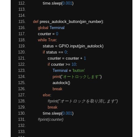
        time
.
sleep
(
0.001
)
def
 press_autolock_button
(
pin_number
):
global
Terminal
    counter 
=
0
while
True
:
        status 
=
 GPIO
.
input
(
pin_autolock
)
if
 status 
==
0
:
            counter 
=
 counter 
+
1
if
 counter 
>=
10
:
Terminal
=
'button'
print
(
"オートロックします"
)
                autolock
()
break
else
:
#print("オートロックを取り消します")
break
        time
.
sleep
(
0.001
)
#print(counter)    