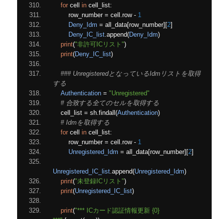
for
 cell 
in
 cell_list
:
        row_number 
=
 cell
.
row 
-
1
Deny_Idm
=
 all_data
[
row_number
][
2
]
Deny_IC_list
.
append
(
Deny_Idm
)
print
(
"非許可ICリスト"
)
print
(
Deny_IC_list
)
### UnregisteredとなっているIdmリストを取得
する
Authentication
=
"Unregistered"
# 合致する全てのセルを取得する
    cell_list 
=
 sh
.
findall
(
Authentication
)
# Idmを取得する
for
 cell 
in
 cell_list
:
        row_number 
=
 cell
.
row 
-
1
Unregistered_Idm
=
 all_data
[
row_number
][
2
]
Unregistered_IC_list
.
append
(
Unregistered_Idm
)
print
(
"未登録ICリスト"
)
print
(
Unregistered_IC_list
)
print
(
"*** ICカード認証情報更新 {0} 