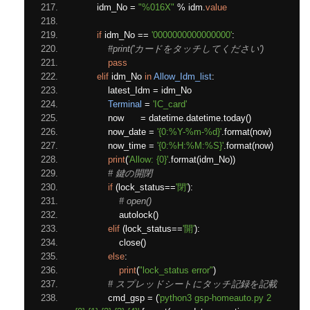
        idm_No 
=
"%016X"
%
 idm
.
value
if
 idm_No 
==
'0000000000000000'
:
#print('カードをタッチしてください')
pass
elif
 idm_No 
in
Allow_Idm_list
:
            latest_Idm 
=
 idm_No
Terminal
=
'IC_card'
            now      
=
 datetime
.
datetime
.
today
()
            now_date 
=
'{0:%Y-%m-%d}'
.
format
(
now
)
            now_time 
=
'{0:%H:%M:%S}'
.
format
(
now
)
print
(
'Allow: {0}'
.
format
(
idm_No
))
# 鍵の開閉
if
(
lock_status
==
'閉'
):
# open()
                autolock
()
elif
(
lock_status
==
'開'
):
                close
()
else
:
print
(
"lock_status error"
)
# スプレッドシートにタッチ記録を記載
            cmd_gsp 
=
(
'python3 gsp-homeauto.py 2 