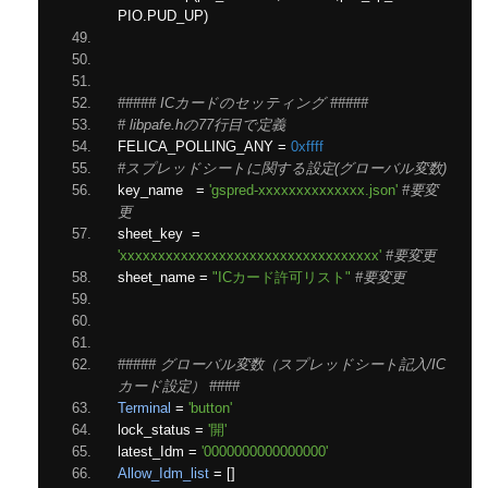
PIO
.
PUD_UP
)
##### ICカードのセッティング #####
# libpafe.hの77行目で定義
FELICA_POLLING_ANY 
=
0xffff
#スプレッドシートに関する設定(グローバル変数)
key_name   
=
'gspred-xxxxxxxxxxxxxx.json'
#要変
更
sheet_key  
=
'xxxxxxxxxxxxxxxxxxxxxxxxxxxxxxxxxx'
#要変更
sheet_name 
=
"ICカード許可リスト"
#要変更
##### グローバル変数（スプレッドシート記入/IC
カード設定） ####
Terminal
=
'button'
lock_status 
=
'開'
latest_Idm 
=
'0000000000000000'
Allow_Idm_list
=
[]