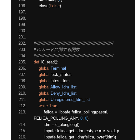
    close
(
False
)
#//////////////////////////////////////////////////////////////
# ICカードに関する関数
#//////////////////////////////////////////////////////////////
def
 IC_read
():
global
Terminal
global
 lock_status
global
 latest_Idm
global
Allow_Idm_list
global
Deny_Idm_list
global
Unregistered_Idm_list
while
True
:
        felica 
=
 libpafe
.
felica_polling
(
pasori
,
FELICA_POLLING_ANY
,
0
,
0
)
        idm 
=
 c_ulonglong
()
        libpafe
.
felica_get_idm
.
restype 
=
 c_void_p
        libpafe
.
felica_get_idm
(
felica
,
 byref
(
idm
))