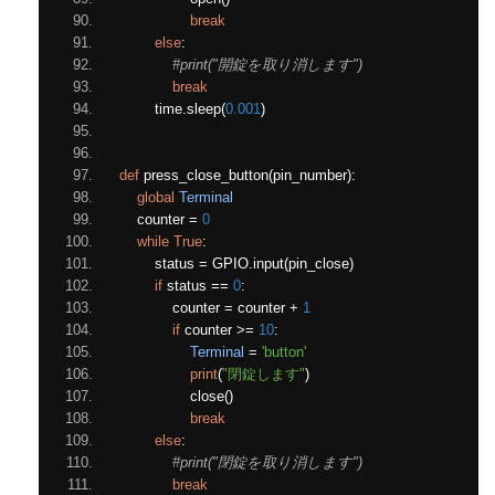
break
else
:
#print("開錠を取り消します")
break
        time
.
sleep
(
0.001
)
def
 press_close_button
(
pin_number
):
global
Terminal
    counter 
=
0
while
True
:
        status 
=
 GPIO
.
input
(
pin_close
)
if
 status 
==
0
:
            counter 
=
 counter 
+
1
if
 counter 
>=
10
:
Terminal
=
'button'
print
(
"閉錠します"
)
                close
()
break
else
:
#print("閉錠を取り消します")
break