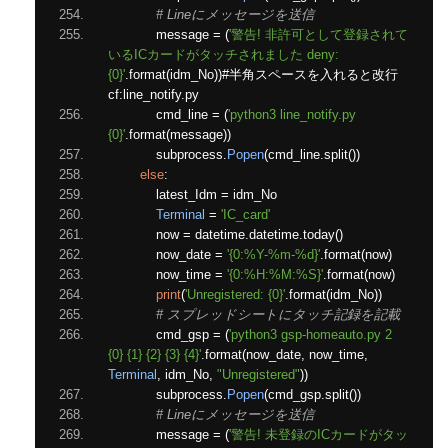
# Lineにメッセージを送信
            message 
=
(
'警告! 非許可として登録されて
いるICカードがタッチされました deny:
{0}'
.
format
(
idm_No
))#半角スペースを入れると改行
cf
:
line_notify
.
py
            cmd_line 
=
(
'python3 line_notify.py 
{0}'
.
format
(
message
))
            subprocess
.
Popen
(
cmd_line
.
split
())
else
:
            latest_Idm 
=
 idm_No
Terminal
=
'IC_card'
            now 
=
 datetime
.
datetime
.
today
()
            now_date 
=
'{0:%Y-%m-%d}'
.
format
(
now
)
            now_time 
=
'{0:%H:%M:%S}'
.
format
(
now
)
print
(
'Unregistered: {0}'
.
format
(
idm_No
))
# スプレッドシートにタッチ記録を記載
            cmd_gsp 
=
(
'python3 gsp-homeauto.py 2 
{0} {1} {2} {3} {4}'
.
format
(
now_date
,
 now_time
,
Terminal
,
 idm_No
,
"Unregistered"
))
            subprocess
.
Popen
(
cmd_gsp
.
split
())
# Lineにメッセージを送信
            message 
=
(
'警告! 未登録のICカードがタッ