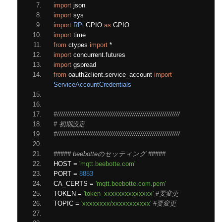
import
 json
import
 sys
import
RPi
.
GPIO 
as
 GPIO
import
 time
from
 ctypes 
import
*
import
 concurrent
.
futures
import
 gspread
from
 oauth2client
.
service_account 
import
ServiceAccountCredentials
#//////////////////////////////////////////////////////////////
# 初期設定
#//////////////////////////////////////////////////////////////
##### beebotteのセッティング #####
HOST 
=
'mqtt.beebotte.com'
PORT 
=
8883
CA_CERTS 
=
'mqtt.beebotte.com.pem'
TOKEN 
=
'token_xxxxxxxxxxxxxx'
#要変更
TOPIC 
=
'xxxxxxxx/xxxxxxxxxxx'
#要変更