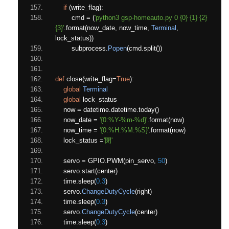
if
(
write_flag
):
        cmd 
=
(
'python3 gsp-homeauto.py 0 {0} {1} {2} 
{3}'
.
format
(
now_date
,
 now_time
,
Terminal
,
lock_status
))
        subprocess
.
Popen
(
cmd
.
split
())
def
 close
(
write_flag
=
True
):
global
Terminal
global
 lock_status
    now 
=
 datetime
.
datetime
.
today
()
    now_date 
=
'{0:%Y-%m-%d}'
.
format
(
now
)
    now_time 
=
'{0:%H:%M:%S}'
.
format
(
now
)
    lock_status 
=
'閉'
    servo 
=
 GPIO
.
PWM
(
pin_servo
,
50
)
    servo
.
start
(
center
)
    time
.
sleep
(
0.3
)
    servo
.
ChangeDutyCycle
(
right
)
    time
.
sleep
(
0.3
)
    servo
.
ChangeDutyCycle
(
center
)
    time
.
sleep
(
0.3
)