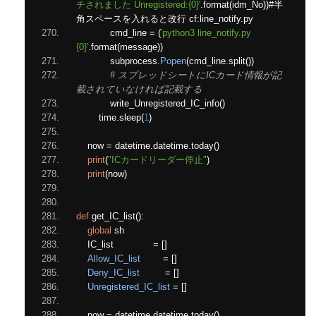
チされました Unregistered:{0}'
.
format
(
idm_No
))#半
角スペースを入れると改行
 cf
:
line_notify
.
py
            cmd_line 
=
(
'python3 line_notify.py 
{0}'
.
format
(
message
))
            subprocess
.
Popen
(
cmd_line
.
split
())
# スプレッドシートにICカード情報が記
載されていなければ記載する
            write_Unregistered_IC_info
()
        time
.
sleep
(
1
)
    now 
=
 datetime
.
datetime
.
today
()
print
(
"ICカードリーダー停止"
)
print
(
now
)
def
 get_IC_list
():
global
 sh
    IC_list              
=
[]
Allow_IC_list
=
[]
Deny_IC_list
=
[]
Unregistered_IC_list
=
[]
    now 
=
 datetime
.
datetime
.
today
()