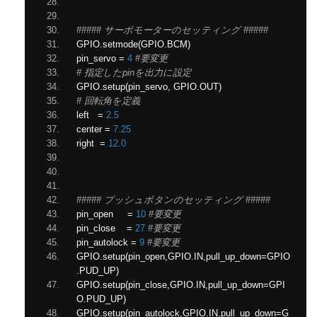
##### サーボモーターのセッティング #####
GPIO
.
setmode
(
GPIO
.
BCM
)
pin_servo 
=
4
#要変更
# 指定したpinを出力に設定
GPIO
.
setup
(
pin_servo
,
 GPIO
.
OUT
)
# 回転角を定義
left   
=
2.5
center 
=
7.25
right  
=
12.0
##### プッシュボタンのセッティング #####
pin_open     
=
10
#要変更
pin_close    
=
27
#要変更
pin_autolock 
=
9
#要変更
GPIO
.
setup
(
pin_open
,
GPIO
.
IN
,
pull_up_down
=
GPIO
.
PUD_UP
)
GPIO
.
setup
(
pin_close
,
GPIO
.
IN
,
pull_up_down
=
GPI
O
.
PUD_UP
)
GPIO
.
setup
(
pin_autolock
,
GPIO
.
IN
,
pull_up_down
=
G