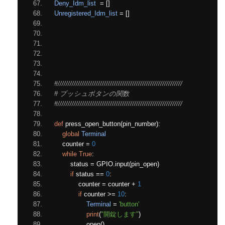
Deny_Idm_list
=
[]
Unregistered_Idm_list
=
[]
#//////////////////////////////////////////////////////////////
# プッシュボタンの関数
#//////////////////////////////////////////////////////////////
def
 press_open_button
(
pin_number
):
global
Terminal
    counter 
=
0
while
True
:
        status 
=
 GPIO
.
input
(
pin_open
)
if
 status 
==
0
:
            counter 
=
 counter 
+
1
if
 counter 
>=
10
:
Terminal
=
'button'
print
(
"開錠します"
)
                open
()