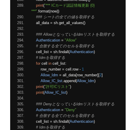
print
(
"*** ICカード認証情報更新 {0} 
***"
.
format
(
now
))
### シートの全ての値を取得する
    all_data 
=
 sh
.
get_all_values
()
### AllowとなっているIdmリストを取得する
Authentication
=
"Allow"
# 合致する全てのセルを取得する
    cell_list 
=
 sh
.
findall
(
Authentication
)
# Idmを取得する
for
 cell 
in
 cell_list
:
        row_number 
=
 cell
.
row 
-
1
Allow_Idm
=
 all_data
[
row_number
][
2
]
Allow_IC_list
.
append
(
Allow_Idm
)
print
(
"許可ICリスト"
)
print
(
Allow_IC_list
)
### DenyとなっているIdmリストを取得する
Authentication
=
"Deny"
# 合致する全てのセルを取得する
    cell_list 
=
 sh
.
findall
(
Authentication
)
# Idmを取得する