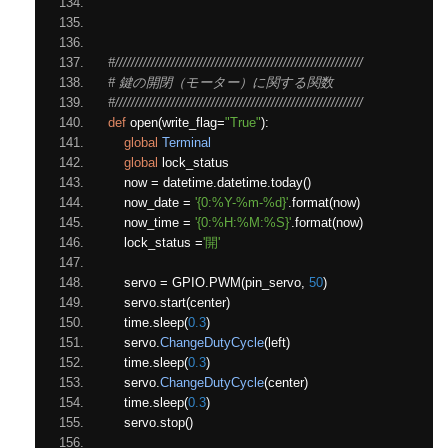
#//////////////////////////////////////////////////////////////
# 鍵の開閉（モーター）に関する関数
#//////////////////////////////////////////////////////////////
def
 open
(
write_flag
=
"True"
):
global
Terminal
global
 lock_status
    now 
=
 datetime
.
datetime
.
today
()
    now_date 
=
'{0:%Y-%m-%d}'
.
format
(
now
)
    now_time 
=
'{0:%H:%M:%S}'
.
format
(
now
)
    lock_status 
=
'開'
    servo 
=
 GPIO
.
PWM
(
pin_servo
,
50
)
    servo
.
start
(
center
)
    time
.
sleep
(
0.3
)
    servo
.
ChangeDutyCycle
(
left
)
    time
.
sleep
(
0.3
)
    servo
.
ChangeDutyCycle
(
center
)
    time
.
sleep
(
0.3
)
    servo
.
stop
()