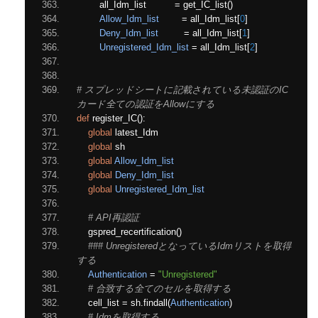
        all_Idm_list          
=
 get_IC_list
()
Allow_Idm_list
=
 all_Idm_list
[
0
]
Deny_Idm_list
=
 all_Idm_list
[
1
]
Unregistered_Idm_list
=
 all_Idm_list
[
2
]
# スプレッドシートに記載されている未認証のIC
カード全ての認証をAllowにする
def
 register_IC
():
global
 latest_Idm
global
 sh
global
Allow_Idm_list
global
Deny_Idm_list
global
Unregistered_Idm_list
# API再認証
    gspred_recertification
()
### UnregisteredとなっているIdmリストを取得
する
Authentication
=
"Unregistered"
# 合致する全てのセルを取得する
    cell_list 
=
 sh
.
findall
(
Authentication
)
# Idmを取得する