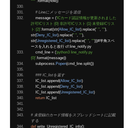
***"
.
format
(
now
))
# Lineにメッセージを送信
    message 
=
(
'ICカード認証情報が更新されました 
許可ICリスト:{0} 非許可ICリスト:{1} 未登録ICリス
ト:{2}'
.
format
(
str
(
Allow_IC_list
).
replace
(
" "
,
""
),
str
(
Deny_IC_list
).
replace
(
" "
,
""
),
str
(
Unregistered_IC_list
).
replace
(
" "
,
""
)))#半角スペ
ースを入れると改行
 cf
:
line_notify
.
py
    cmd_line 
=
(
'python3 line_notify.py 
{0}'
.
format
(
message
))
    subprocess
.
Popen
(
cmd_line
.
split
())
### IC_listを返す
    IC_list
.
append
(
Allow_IC_list
)
    IC_list
.
append
(
Deny_IC_list
)
    IC_list
.
append
(
Unregistered_IC_list
)
return
 IC_list
# 未登録のカード情報をスプレッドシートに記載
する
def
 write_Unregistered_IC_info
():